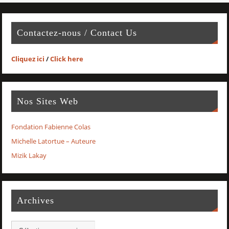
Contactez-nous / Contact Us
Cliquez ici
/
Click here
Nos Sites Web
Fondation Fabienne Colas
Michelle Latortue – Auteure
Mizik Lakay
Archives