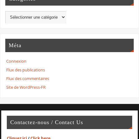
Méta
Connexion
Flux des publications
Flux des commentaires
Site de WordPress-FR
Contactez-nous / Contact Us
Cliquez ici
/
Click here