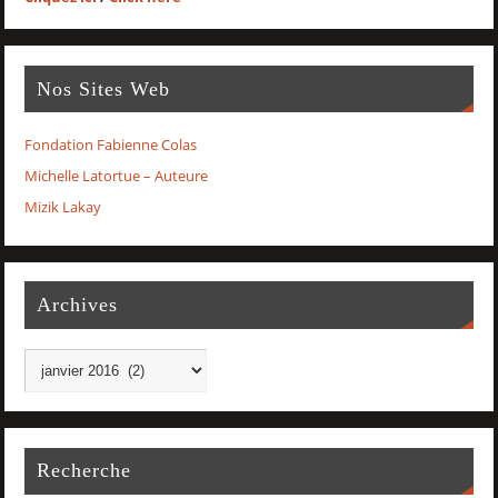
Nos Sites Web
Fondation Fabienne Colas
Michelle Latortue – Auteure
Mizik Lakay
Archives
Recherche