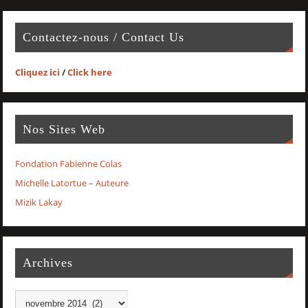
Contactez-nous / Contact Us
Cliquez ici
/
Click here
Nos Sites Web
Fondation Fabienne Colas
Michelle Latortue – Auteure
Mizik Lakay
Archives